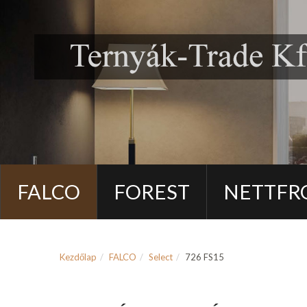
FALCO
FOREST
NETTFR
Kezdőlap
FALCO
Select
726 FS15