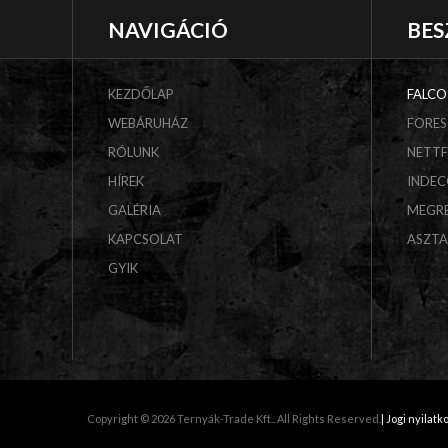
NAVIGÁCIÓ
BES
KEZDŐLAP
FALCO
WEBÁRUHÁZ
FORES
RÓLUNK
NETT
HÍREK
INDE
GALÉRIA
MEGR
KAPCSOLAT
ASZT
GYIK
Copyright © 2026 Ternyák-Trade Kft.. All Rights Reserved.
| Jogi nyilatk