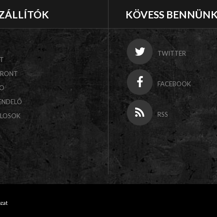
ZÁLLÍTÓK
KÖVESS BENNÜN
TWITTER
T
FRONT
FACEBOOK
CO
ENDELŐ
RSS
ALOSOK
ozat