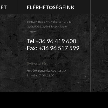
KET
ELÉRHETŐSÉGEINK
Ternyák Trade Kft, Fehérvári u. 78.
Győr, 9028,Győr-Moson-Sopron
megye
Tel +36 96 419 600
Fax: +36 96 517 599
Nyitva tartás:
Hétfőtől péntekig: 7:00 - 16:30
Szombat: 7:00 - 12:00