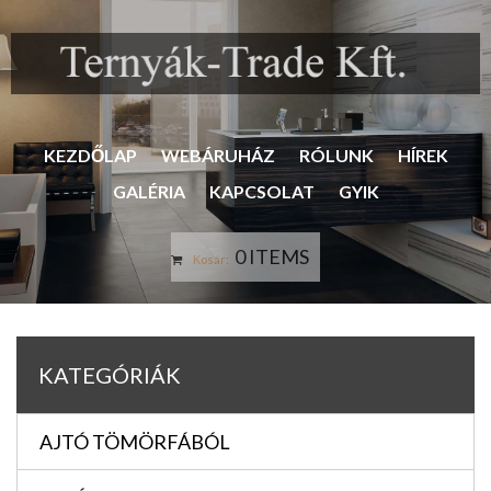
KEZDŐLAP
WEBÁRUHÁZ
RÓLUNK
HÍREK
GALÉRIA
KAPCSOLAT
GYIK
0 ITEMS
Kosár:
KATEGÓRIÁK
AJTÓ TÖMÖRFÁBÓL