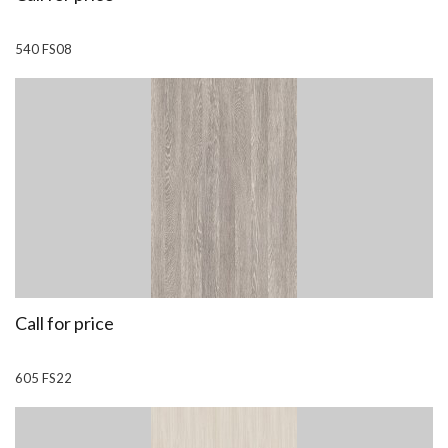
540 FS08
Call for price
605 FS22