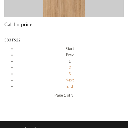
Call for price
583 FS22
Start
Prev
1
2
3
Next
End
Page 1 of 3