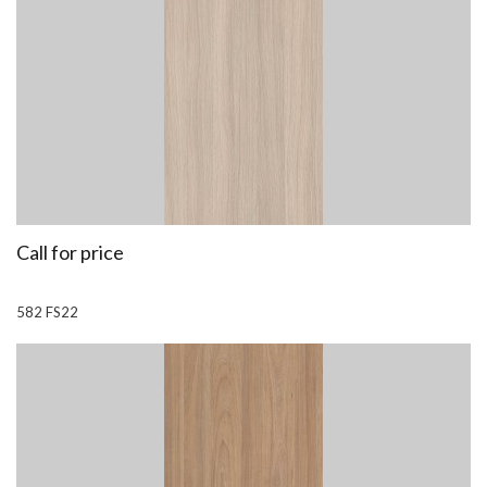
Call for price
582 FS22