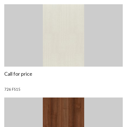
Call for price
726 FS15