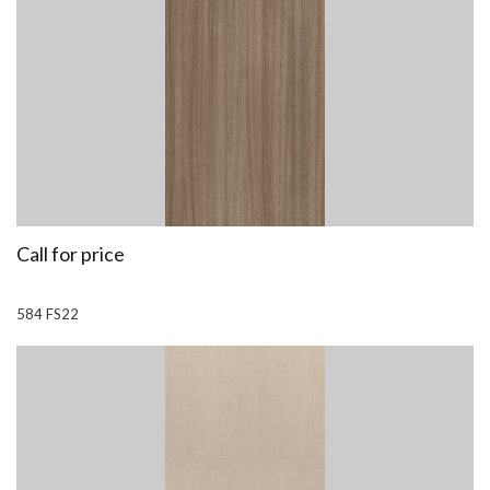
Call for price
584 FS22