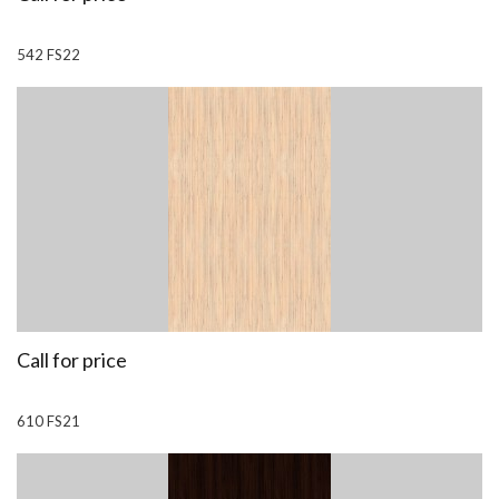
542 FS22
Call for price
610 FS21