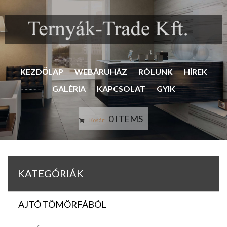
KEZDŐLAP
WEBÁRUHÁZ
RÓLUNK
HÍREK
GALÉRIA
KAPCSOLAT
GYIK
0 ITEMS
Kosár:
KATEGÓRIÁK
AJTÓ TÖMÖRFÁBÓL