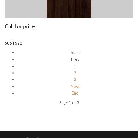
Call for price
586 FS22
Start
Prev
1
2
3
Next
End
Page 1 of 3