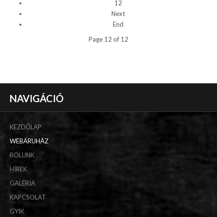
12
Next
End
Page 12 of 12
NAVIGÁCIÓ
KEZDŐLAP
WEBÁRUHÁZ
RÓLUNK
HÍREK
GALÉRIA
KAPCSOLAT
GYIK