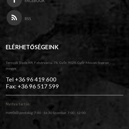
FACEBOOK
RSS
ELÉRHETŐSÉGEINK
Ternyák Trade Kft, Fehérvári u. 78. Győr, 9028,Győr-Moson-Sopron
megye
Tel +36 96 419 600
Fax: +36 96 517 599
Nyitva tartás:
Hétfőtől péntekig: 7:00 - 16:30 Szombat: 7:00 - 12:00