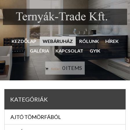
KEZDŐLAP
WEBÁRUHÁZ
RÓLUNK
HÍREK
GALÉRIA
KAPCSOLAT
GYIK
0 ITEMS
Kosár:
KATEGÓRIÁK
AJTÓ TÖMÖRFÁBÓL