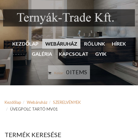
KEZDŐLAP
WEBÁRUHÁZ
RÓLUNK
HÍREK
GALÉRIA
KAPCSOLAT
GYIK
0 ITEMS
Kosár:
Kezdőlap
Webáruház
SZERELVÉNYEK
ÜVEGPOLC TARTÓ MV01
TERMÉK KERESÉSE