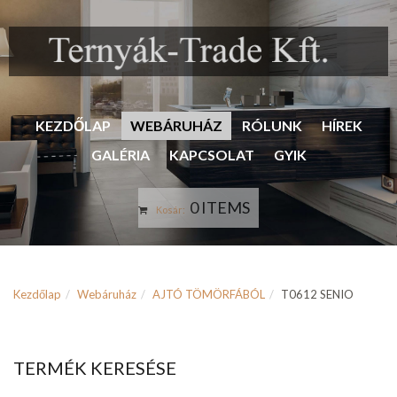
KEZDŐLAP
WEBÁRUHÁZ
RÓLUNK
HÍREK
GALÉRIA
KAPCSOLAT
GYIK
0 ITEMS
Kosár:
Kezdőlap
Webáruház
AJTÓ TÖMÖRFÁBÓL
T0612 SENIO
TERMÉK KERESÉSE