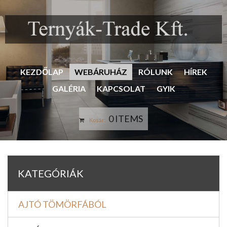
KEZDŐLAP
WEBÁRUHÁZ
RÓLUNK
HÍREK
GALÉRIA
KAPCSOLAT
GYIK
0 ITEMS
Kosár:
KATEGÓRIÁK
AJTÓ TÖMÖRFÁBÓL