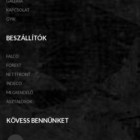
GALÉRIA
KAPCSOLAT
GYIK
BESZÁLLÍTÓK
FALCO
FOREST
NETTFRONT
INDECO
MEGRENDELŐ
ASZTALOSOK
KÖVESS BENNÜNKET