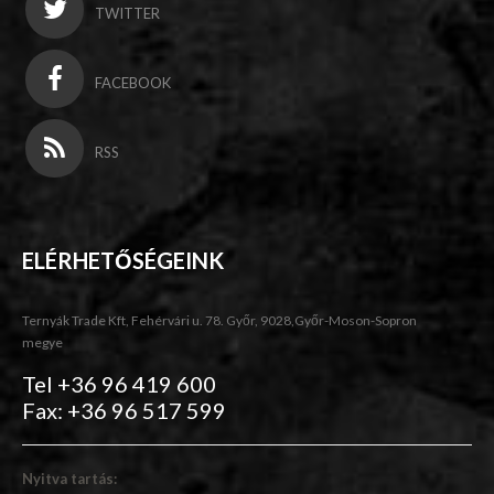
TWITTER
FACEBOOK
RSS
ELÉRHETŐSÉGEINK
Ternyák Trade Kft, Fehérvári u. 78. Győr, 9028,Győr-Moson-Sopron
megye
Tel +36 96 419 600
Fax: +36 96 517 599
Nyitva tartás: