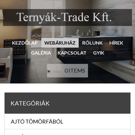
KEZDŐLAP
WEBÁRUHÁZ
RÓLUNK
HÍREK
GALÉRIA
KAPCSOLAT
GYIK
0 ITEMS
Kosár:
KATEGÓRIÁK
AJTÓ TÖMÖRFÁBÓL