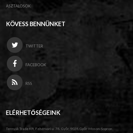
ASZTALOSOK
KÖVESS BENNÜNKET
TWITTER
FACEBOOK
RSS
ELÉRHETŐSÉGEINK
Ternyák Trade Kft, Fehérvári u. 78. Győr, 9028,Győr-Moson-Sopron