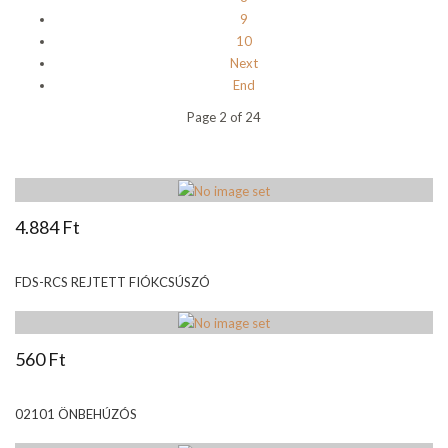
9
10
Next
End
Page 2 of 24
4.884 Ft
FDS-RCS REJTETT FIÓKCSÚSZÓ
560 Ft
02101 ÖNBEHÚZÓS