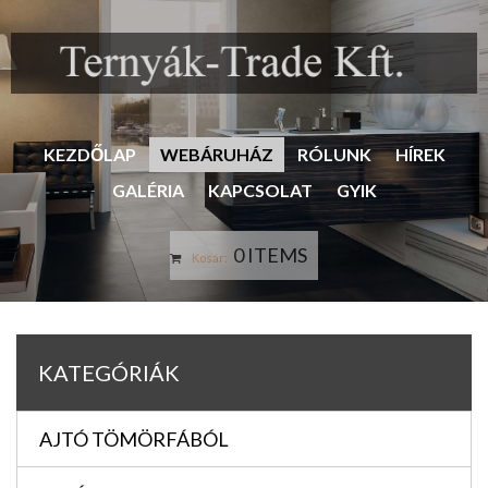
KEZDŐLAP
WEBÁRUHÁZ
RÓLUNK
HÍREK
GALÉRIA
KAPCSOLAT
GYIK
0 ITEMS
Kosár:
KATEGÓRIÁK
AJTÓ TÖMÖRFÁBÓL