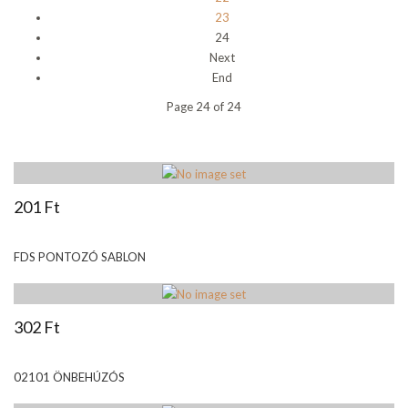
23
24
Next
End
Page 24 of 24
201 Ft
FDS PONTOZÓ SABLON
302 Ft
02101 ÖNBEHÚZÓS