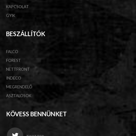
KAPCSOLAT
GYIK
BESZÁLLÍTÓK
FALCO
FOREST
NETTFRONT
INDECO
MEGRENDELŐ
ASZTALOSOK
KÖVESS BENNÜNKET