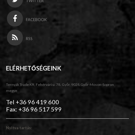
TWITTER
FACEBOOK
RSS
ELÉRHETŐSÉGEINK
Ternyák Trade Kft, Fehérvári u. 78. Győr, 9028,Győr-Moson-Sopron
megye
Tel +36 96 419 600
Fax: +36 96 517 599
Nyitva tartás: