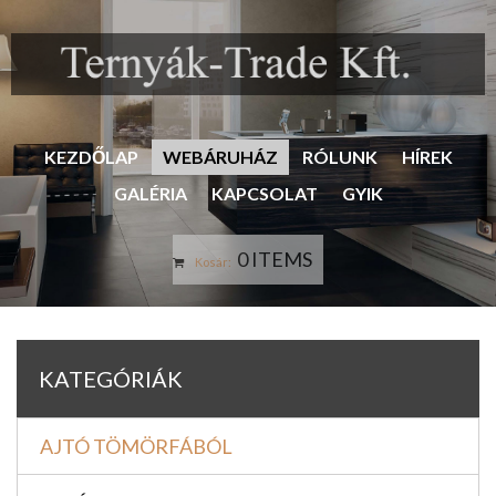
KEZDŐLAP
WEBÁRUHÁZ
RÓLUNK
HÍREK
GALÉRIA
KAPCSOLAT
GYIK
0 ITEMS
Kosár:
KATEGÓRIÁK
AJTÓ TÖMÖRFÁBÓL