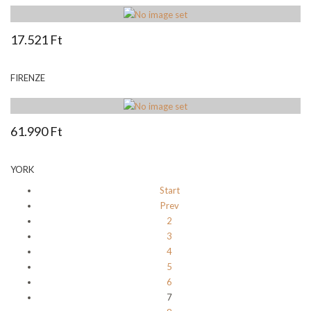
17.521 Ft
FIRENZE
61.990 Ft
YORK
Start
Prev
2
3
4
5
6
7