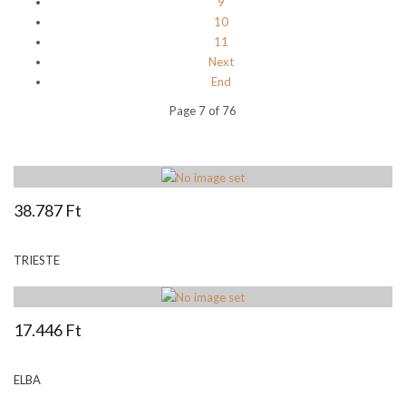
9
10
11
Next
End
Page 7 of 76
38.787 Ft
TRIESTE
17.446 Ft
ELBA