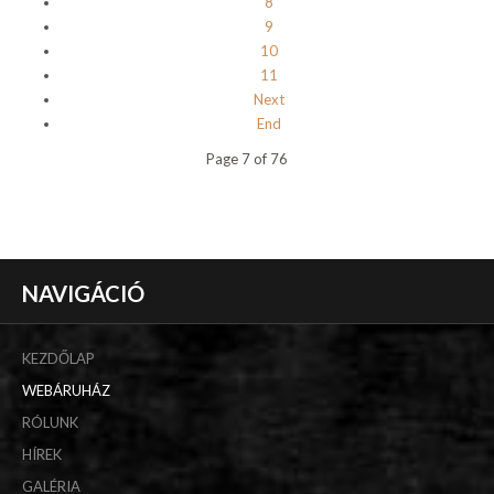
8
9
10
11
Next
End
Page 7 of 76
NAVIGÁCIÓ
KEZDŐLAP
WEBÁRUHÁZ
RÓLUNK
HÍREK
GALÉRIA