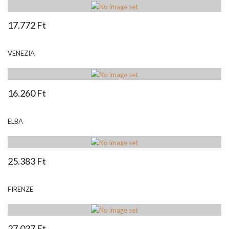
17.772 Ft
VENEZIA
16.260 Ft
ELBA
25.383 Ft
FIRENZE
27.037 Ft