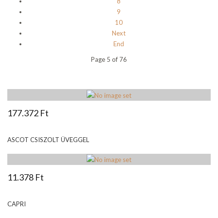
8
9
10
Next
End
Page 5 of 76
177.372 Ft
ASCOT CSISZOLT ÜVEGGEL
11.378 Ft
CAPRI