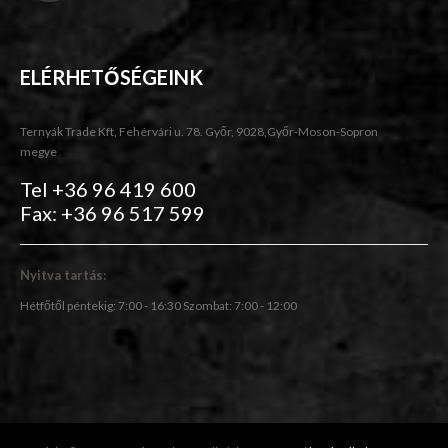
ELÉRHETŐSÉGEINK
Ternyák Trade Kft, Fehérvári u. 78. Győr, 9028,Győr-Moson-Sopron
megye
Tel +36 96 419 600
Fax: +36 96 517 599
Nyitva tartás:
Hétfőtől péntekig: 7:00 - 16:30 Szombat: 7:00 - 12:00