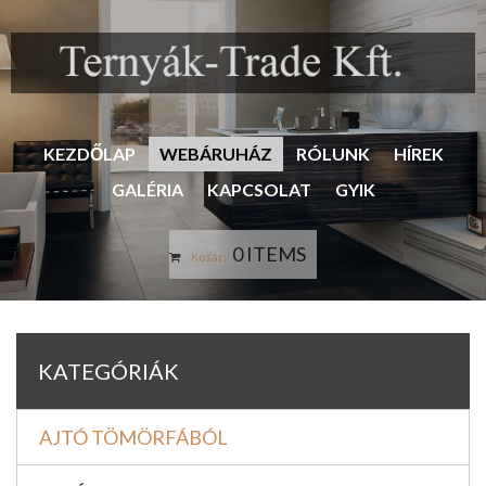
KEZDŐLAP
WEBÁRUHÁZ
RÓLUNK
HÍREK
GALÉRIA
KAPCSOLAT
GYIK
0 ITEMS
Kosár:
KATEGÓRIÁK
AJTÓ TÖMÖRFÁBÓL