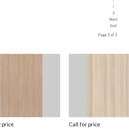
1
2
3
Next
End
Page 3 of 3
r price
Call for price