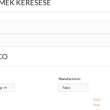
MÉK KERESÉSE
CO
Manufacturer:
g -/+
Falco
Start
Prev