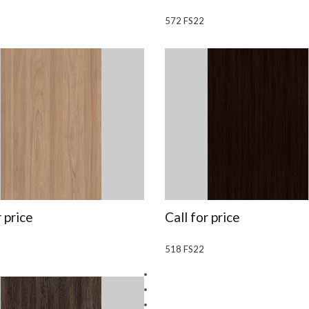
572 FS22
r price
Call for price
518 FS22