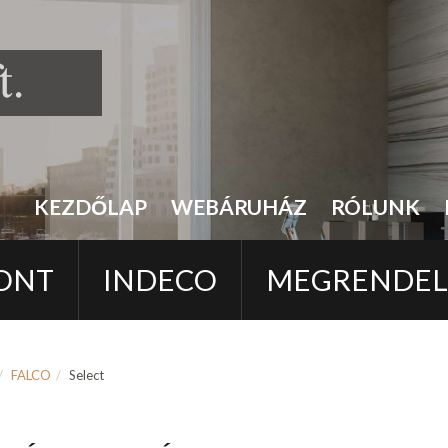
KEZDŐLAP
WEBÁRUHÁZ
RÓLUNK
ONT
INDECO
MEGRENDE
FALCO
Select