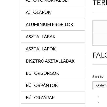
AJTÓ TÖMÖRFÁBÓL
TER
AJTÓLAPOK
ALUMINIUM PROFILOK
ASZTALLÁBAK
ASZTALLAPOK
FAL
BISZTRÓ ASZTALLÁBAK
BÚTORGÖRGŐK
Sort by
BÚTORPÁNTOK
Orderin
BÚTORZÁRAK