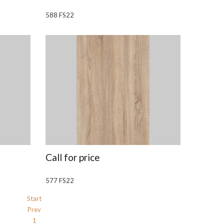
588 FS22
Call for price
577 FS22
Start
Prev
1