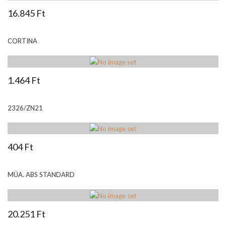
16.845 Ft
CORTINA
1.464 Ft
2326/ZN21
404 Ft
MÜA. ABS STANDARD
20.251 Ft