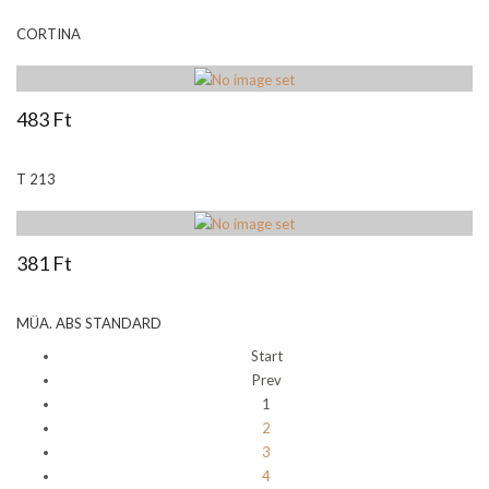
CORTINA
483 Ft
T 213
381 Ft
MÜA. ABS STANDARD
Start
Prev
1
2
3
4