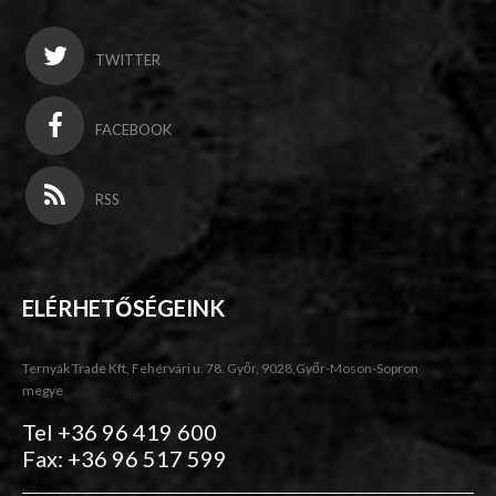
TWITTER
FACEBOOK
RSS
ELÉRHETŐSÉGEINK
Ternyák Trade Kft, Fehérvári u. 78. Győr, 9028,Győr-Moson-Sopron
megye
Tel +36 96 419 600
Fax: +36 96 517 599