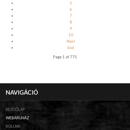
5
6
7
8
9
10
Next
End
Page 1 of 775
NAVIGÁCIÓ
KEZDŐLAP
WEBÁRUHÁZ
RÓLUNK