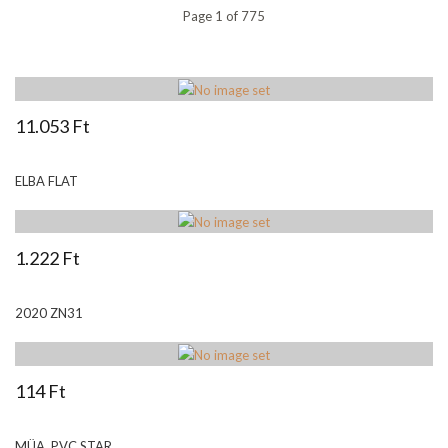
Page 1 of 775
11.053 Ft
ELBA FLAT
1.222 Ft
2020 ZN31
114 Ft
MÜA. PVC STAR