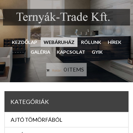
KEZDŐLAP
WEBÁRUHÁZ
RÓLUNK
HÍREK
GALÉRIA
KAPCSOLAT
GYIK
0 ITEMS
Kosár:
KATEGÓRIÁK
AJTÓ TÖMÖRFÁBÓL