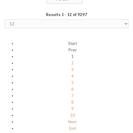
Results 1 - 12 of 9297
Start
Prev
1
2
3
4
5
6
7
8
9
10
Next
End