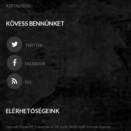
ASZTALOSOK
KÖVESS BENNÜNKET
TWITTER
FACEBOOK
RSS
ELÉRHETŐSÉGEINK
Ternyák Trade Kft, Fehérvári u. 78. Győr, 9028,Győr-Moson-Sopron