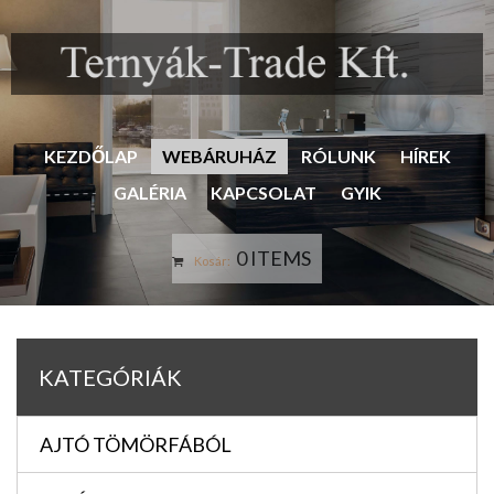
KEZDŐLAP
WEBÁRUHÁZ
RÓLUNK
HÍREK
GALÉRIA
KAPCSOLAT
GYIK
0 ITEMS
Kosár:
KATEGÓRIÁK
AJTÓ TÖMÖRFÁBÓL