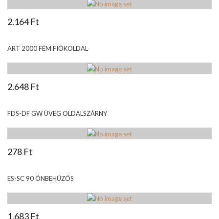
2.164 Ft
ART 2000 FÉM FIÓKOLDAL
2.648 Ft
FDS-DF GW ÜVEG OLDALSZÁRNY
278 Ft
ES-SC 90 ÖNBEHÚZÓS
1.683 Ft