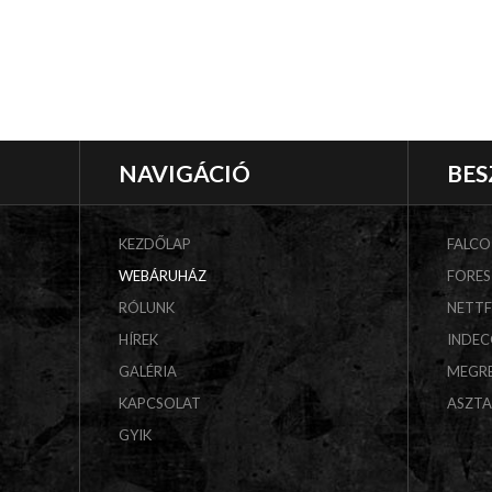
NAVIGÁCIÓ
BES
KEZDŐLAP
FALCO
WEBÁRUHÁZ
FORES
RÓLUNK
NETT
HÍREK
INDE
GALÉRIA
MEGR
KAPCSOLAT
ASZT
GYIK