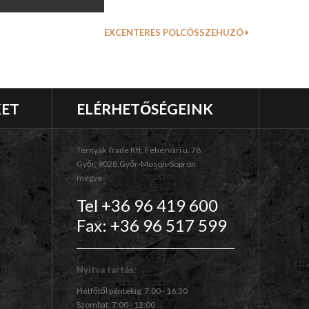
EXCENTERES POLCÖSSZEHUZÓ
KET
ELÉRHETŐSÉGEINK
Ternyák Trade Kft, Fehérvári u. 78.
Győr, 9028,Győr-Moson-Sopron
megye
Tel +36 96 419 600
Fax: +36 96 517 599
Nyitva tartás:
Hétfőtől péntekig: 7:00 - 16:30
Szombat: 7:00 - 12:00