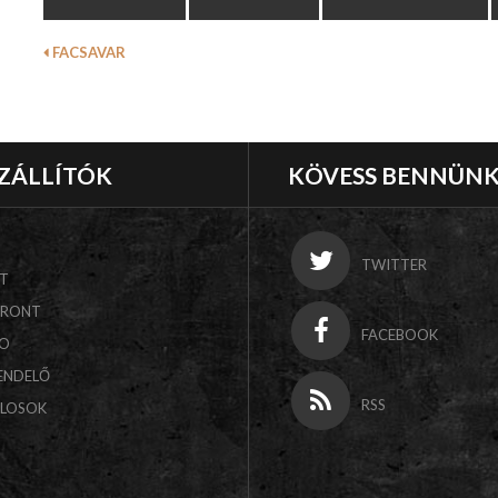
FACSAVAR
ZÁLLÍTÓK
KÖVESS BENNÜN
TWITTER
T
FRONT
FACEBOOK
CO
ENDELŐ
RSS
ALOSOK