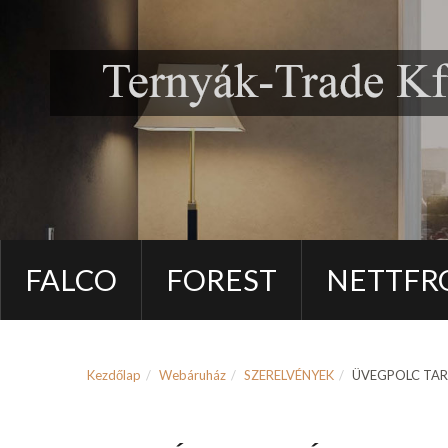
FALCO
FOREST
NETTFR
Kezdőlap
Webáruház
SZERELVÉNYEK
ÜVEGPOLC TA