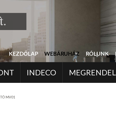
KEZDŐLAP
WEBÁRUHÁZ
RÓLUNK
ONT
INDECO
MEGRENDE
RTÓ MV01