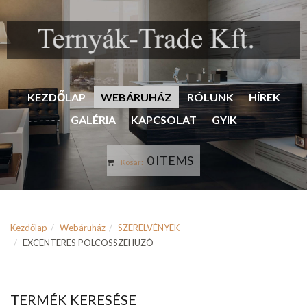
KEZDŐLAP
WEBÁRUHÁZ
RÓLUNK
HÍREK
GALÉRIA
KAPCSOLAT
GYIK
0 ITEMS
Kosár:
Kezdőlap
Webáruház
SZERELVÉNYEK
EXCENTERES POLCÖSSZEHUZÓ
TERMÉK KERESÉSE