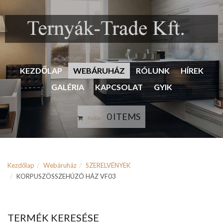
KEZDŐLAP
WEBÁRUHÁZ
RÓLUNK
HÍREK
GALÉRIA
KAPCSOLAT
GYIK
0 ITEMS
Kosár:
Kezdőlap
Webáruház
SZERELVÉNYEK
KORPUSZÖSSZEHÚZÓ HÁZ VF03
TERMÉK KERESÉSE