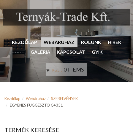
KEZDŐLAP
WEBÁRUHÁZ
RÓLUNK
HÍREK
GALÉRIA
KAPCSOLAT
GYIK
0 ITEMS
Kosár:
Kezdőlap
Webáruház
SZERELVÉNYEK
EGYENES FÜGGESZTÖ C4351
TERMÉK KERESÉSE