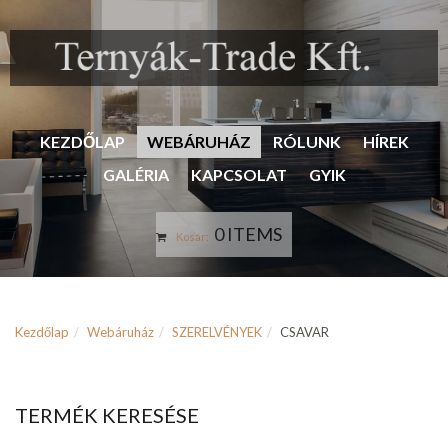
KEZDŐLAP
WEBÁRUHÁZ
RÓLUNK
HÍREK
GALÉRIA
KAPCSOLAT
GYIK
0 ITEMS
Kosár:
Kezdőlap
Webáruház
SZERELVÉNYEK
CSAVAR
TERMÉK KERESÉSE