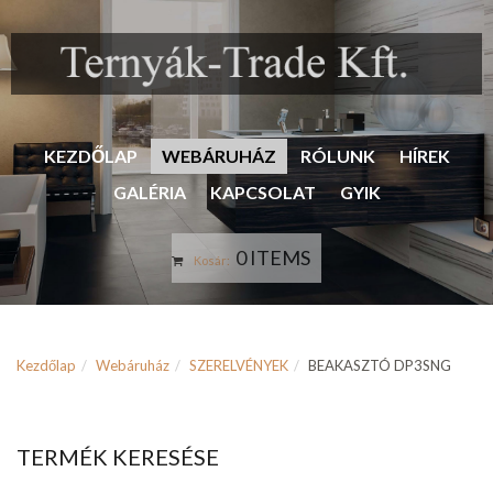
KEZDŐLAP
WEBÁRUHÁZ
RÓLUNK
HÍREK
GALÉRIA
KAPCSOLAT
GYIK
0 ITEMS
Kosár:
Kezdőlap
Webáruház
SZERELVÉNYEK
BEAKASZTÓ DP3SNG
TERMÉK KERESÉSE