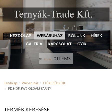
KEZDŐLAP
WEBÁRUHÁZ
RÓLUNK
HÍREK
GALÉRIA
KAPCSOLAT
GYIK
0 ITEMS
Kosár:
Kezdőlap
Webáruház
FIÓKCSÚSZÓK
FDS-DF SW2 OLDALSZÁRNY
TERMÉK KERESÉSE