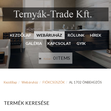
KEZDŐLAP
WEBÁRUHÁZ
RÓLUNK
HÍREK
GALÉRIA
KAPCSOLAT
GYIK
0 ITEMS
Kosár:
Kezdőlap
Webáruház
FIÓKCSÚSZÓK
AL 1702 ÖNBEHÚZÓS
TERMÉK KERESÉSE