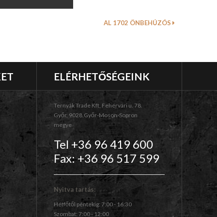
AL 1702 ÖNBEHÚZÓS
KET
ELÉRHETŐSÉGEINK
Ternyák Trade Kft, Fehérvári u. 78.
Győr, 9028,Győr-Moson-Sopron
megye
Tel +36 96 419 600
Fax: +36 96 517 599
Nyitva tartás:
Hétfőtől péntekig: 7:00 - 16:30
Szombat: 7:00 - 12:00