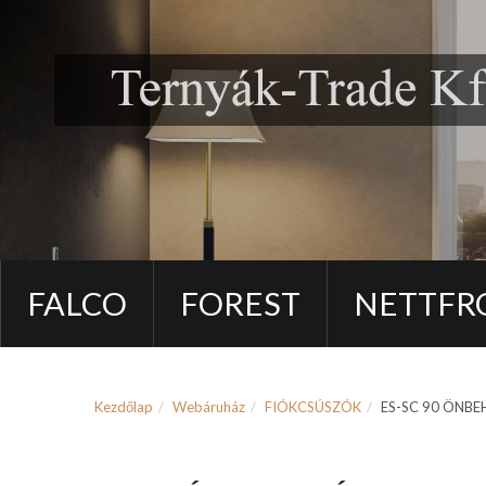
FALCO
FOREST
NETTFR
Kezdőlap
Webáruház
FIÓKCSÚSZÓK
ES-SC 90 ÖNB