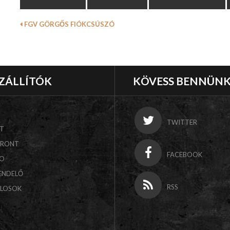
FGV GÖRGŐS FIÓKCSÚSZÓ
ZÁLLÍTÓK
KÖVESS BENNÜN
TWITTER
T
FRONT
FACEBOOK
CO
ENDELŐ
RSS
ALOSOK