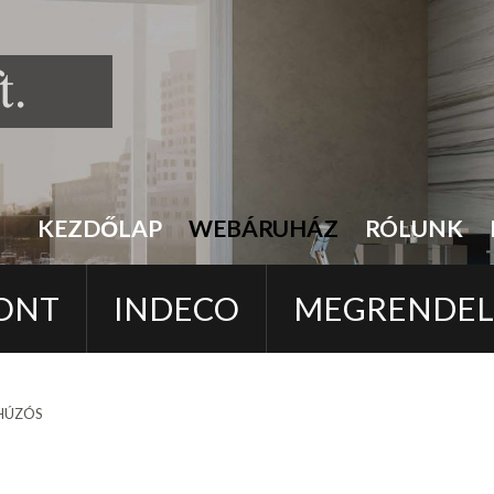
KEZDŐLAP
WEBÁRUHÁZ
RÓLUNK
ONT
INDECO
MEGRENDE
EHÚZÓS