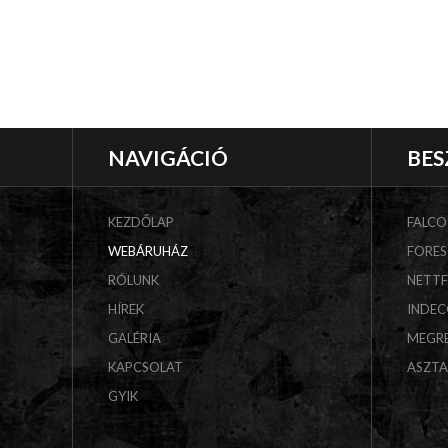
NAVIGÁCIÓ
BES
KEZDŐLAP
FALCO
WEBÁRUHÁZ
FORES
RÓLUNK
NETT
HÍREK
INDE
GALÉRIA
MEGR
KAPCSOLAT
ASZT
GYIK