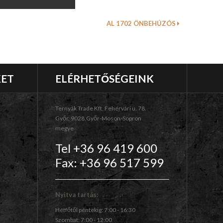
AL 1702 ÖNBEHÚZÓS
KET
ELÉRHETŐSÉGEINK
Ternyák Trade Kft, Fehérvári u. 78.
Győr, 9028,Győr-Moson-Sopron
megye
Tel +36 96 419 600
Fax: +36 96 517 599
Nyitva tartás:
Hétfőtől péntekig: 7:00 - 16:30
Szombat: 7:00 - 12:00