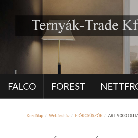
FALCO
FOREST
NETTFR
Kezdőlap
Webáruház
FIÓKCSÚSZÓK
ART 9000 OLD