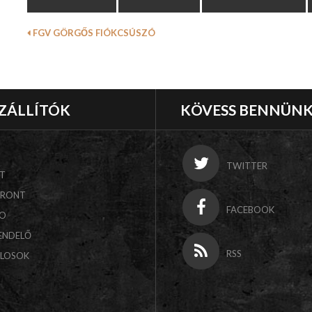
FGV GÖRGŐS FIÓKCSÚSZÓ
ZÁLLÍTÓK
KÖVESS BENNÜN
TWITTER
T
FRONT
FACEBOOK
CO
ENDELŐ
RSS
ALOSOK