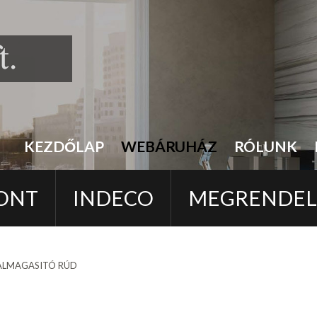
KEZDŐLAP
WEBÁRUHÁZ
RÓLUNK
ONT
INDECO
MEGRENDE
ALMAGASITÓ RÚD