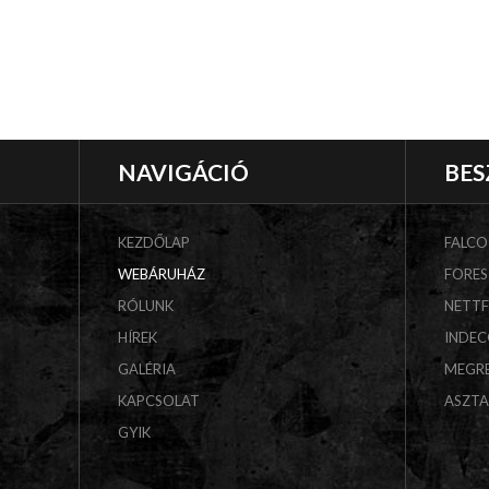
NAVIGÁCIÓ
BES
KEZDŐLAP
FALCO
WEBÁRUHÁZ
FORES
RÓLUNK
NETT
HÍREK
INDE
GALÉRIA
MEGR
KAPCSOLAT
ASZT
GYIK