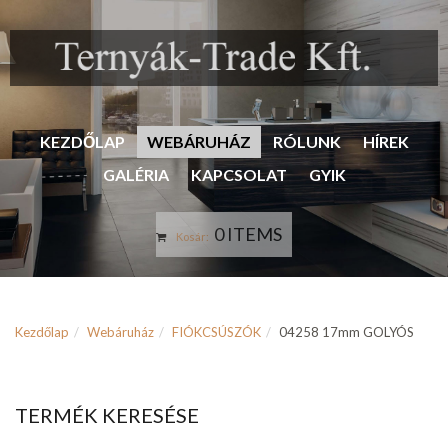
KEZDŐLAP
WEBÁRUHÁZ
RÓLUNK
HÍREK
GALÉRIA
KAPCSOLAT
GYIK
0 ITEMS
Kosár:
Kezdőlap
Webáruház
FIÓKCSÚSZÓK
04258 17mm GOLYÓS
TERMÉK KERESÉSE