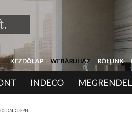
KEZDŐLAP
WEBÁRUHÁZ
RÓLUNK
ONT
INDECO
MEGRENDE
KOLDAL CLIPPEL