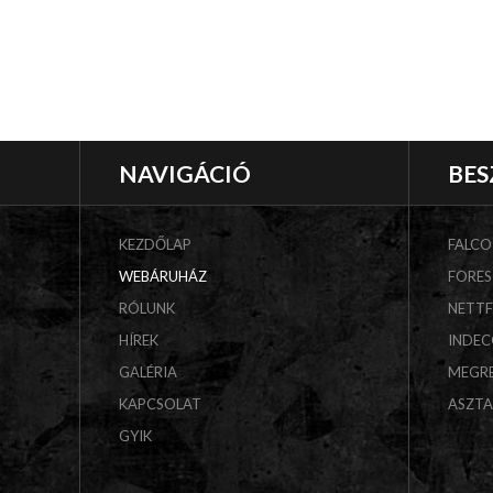
NAVIGÁCIÓ
BES
KEZDŐLAP
FALCO
WEBÁRUHÁZ
FORES
RÓLUNK
NETT
HÍREK
INDE
GALÉRIA
MEGR
KAPCSOLAT
ASZT
GYIK