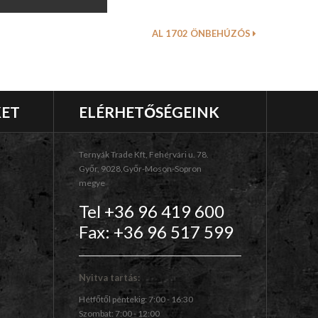
AL 1702 ÖNBEHÚZÓS
KET
ELÉRHETŐSÉGEINK
Ternyák Trade Kft, Fehérvári u. 78.
Győr, 9028,Győr-Moson-Sopron
megye
Tel +36 96 419 600
Fax: +36 96 517 599
Nyitva tartás:
Hétfőtől péntekig: 7:00 - 16:30
Szombat: 7:00 - 12:00