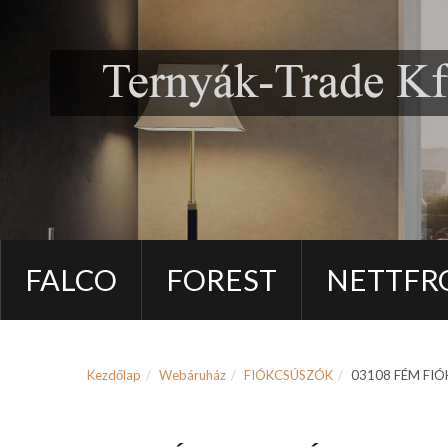
FALCO
FOREST
NETTFR
Kezdőlap
Webáruház
FIÓKCSÚSZÓK
03108 FÉM FIÓ