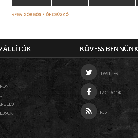
FGV GÖRGŐS FIÓKCSÚSZÓ
ZÁLLÍTÓK
KÖVESS BENNÜN
TWITTER
T
FRONT
FACEBOOK
CO
ENDELŐ
RSS
ALOSOK