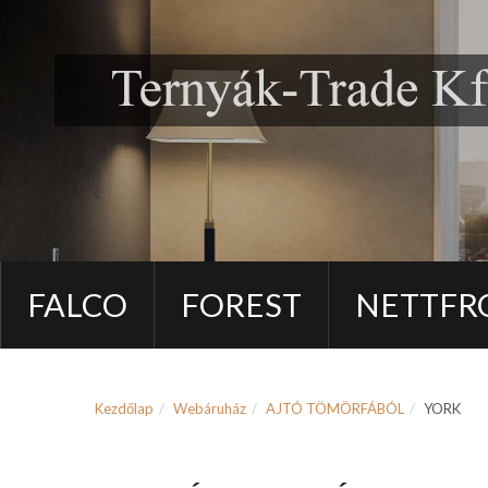
FALCO
FOREST
NETTFR
Kezdőlap
Webáruház
AJTÓ TÖMÖRFÁBÓL
YORK