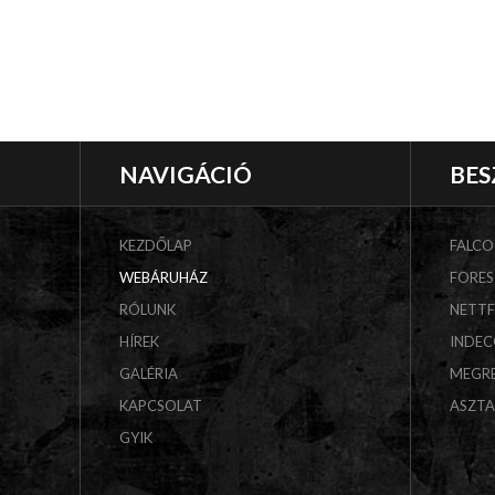
NAVIGÁCIÓ
BES
KEZDŐLAP
FALCO
WEBÁRUHÁZ
FORES
RÓLUNK
NETT
HÍREK
INDE
GALÉRIA
MEGR
KAPCSOLAT
ASZT
GYIK