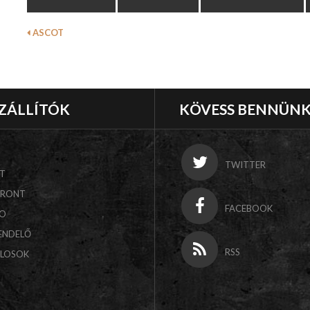
ASCOT
ZÁLLÍTÓK
KÖVESS BENNÜN
TWITTER
T
FRONT
FACEBOOK
CO
ENDELŐ
RSS
ALOSOK