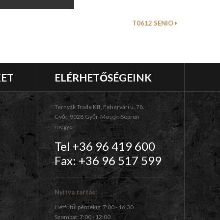
T0612 SENIO
KET
ELÉRHETŐSÉGEINK
Ternyák Trade Kft, Fehérvári u. 78.
Győr, 9028,Győr-Moson-Sopron
megye
Tel +36 96 419 600
Fax: +36 96 517 599
Nyitva tartás:
Hétfőtől péntekig: 7:00 - 16:30
Szombat: 7:00 - 12:00