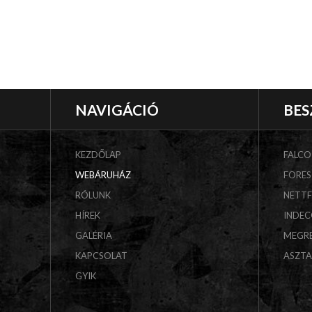
NAVIGÁCIÓ
BES
KEZDŐLAP
FALCO
WEBÁRUHÁZ
FORES
RÓLUNK
NETT
HÍREK
INDE
GALÉRIA
MEGR
KAPCSOLAT
ASZT
GYIK