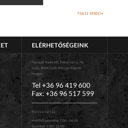
T0612 SENIO
KET
ELÉRHETŐSÉGEINK
Ternyák Trade Kft, Fehérvári u. 78.
Győr, 9028,Győr-Moson-Sopron
megye
Tel +36 96 419 600
Fax: +36 96 517 599
Nyitva tartás:
Hétfőtől péntekig: 7:00 - 16:30
Szombat: 7:00 - 12:00