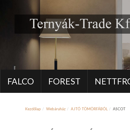
FALCO
FOREST
NETTFR
Kezdőlap
Webáruház
AJTÓ TÖMÖRFÁBÓL
ASCOT