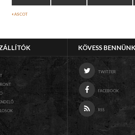
ASCOT
ZÁLLÍTÓK
KÖVESS BENNÜN
TWITTER
T
FRONT
FACEBOOK
CO
ENDELŐ
RSS
ALOSOK