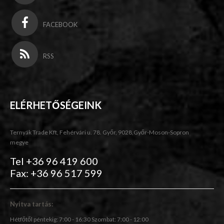
FACEBOOK
RSS
ELÉRHETŐSÉGEINK
Ternyák Trade Kft, Fehérvári u. 78. Győr, 9028,Győr-Moson-Sopron
megye
Tel +36 96 419 600
Fax: +36 96 517 599
Nyitva tartás:
Hétfőtől péntekig: 7:00 - 16:30 Szombat: 7:00 - 12:00