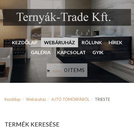
KEZDŐLAP
WEBÁRUHÁZ
RÓLUNK
HÍREK
GALÉRIA
KAPCSOLAT
GYIK
0 ITEMS
Kosár:
Kezdőlap
Webáruház
AJTÓ TÖMÖRFÁBÓL
TRIESTE
TERMÉK KERESÉSE