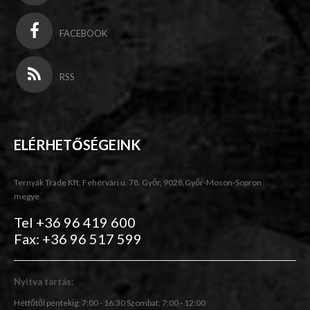
FACEBOOK
RSS
ELÉRHETŐSÉGEINK
Ternyák Trade Kft, Fehérvári u. 78. Győr, 9028,Győr-Moson-Sopron
megye
Tel +36 96 419 600
Fax: +36 96 517 599
Nyitva tartás:
Hétfőtől péntekig: 7:00 - 16:30 Szombat: 7:00 - 12:00