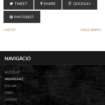
TWEET
SHARE
GOOGLE+
PINTEREST
ASCOT
T0612 SENIO
NAVIGÁCIÓ
KEZDŐLAP
WEBÁRUHÁZ
RÓLUNK
HÍREK
GALÉRIA