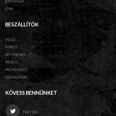
KAPCSOLAT
GYIK
BESZÁLLÍTÓK
FALCO
FOREST
NETTFRONT
INDECO
MEGRENDELŐ
ASZTALOSOK
KÖVESS BENNÜNKET
TWITTER