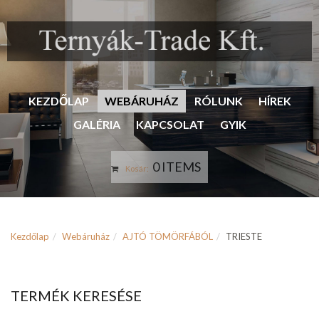
KEZDŐLAP
WEBÁRUHÁZ
RÓLUNK
HÍREK
GALÉRIA
KAPCSOLAT
GYIK
0 ITEMS
Kosár:
Kezdőlap
Webáruház
AJTÓ TÖMÖRFÁBÓL
TRIESTE
TERMÉK KERESÉSE