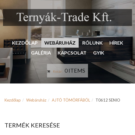
KEZDŐLAP
WEBÁRUHÁZ
RÓLUNK
HÍREK
GALÉRIA
KAPCSOLAT
GYIK
0 ITEMS
Kosár:
Kezdőlap
Webáruház
AJTÓ TÖMÖRFÁBÓL
T0612 SENIO
TERMÉK KERESÉSE