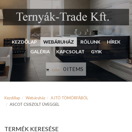
KEZDŐLAP
WEBÁRUHÁZ
RÓLUNK
HÍREK
GALÉRIA
KAPCSOLAT
GYIK
0 ITEMS
Kosár:
Kezdőlap
Webáruház
AJTÓ TÖMÖRFÁBÓL
ASCOT CSISZOLT ÜVEGGEL
TERMÉK KERESÉSE