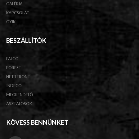
GALÉRIA
KAPCSOLAT
GYIK
BESZÁLLÍTÓK
FALCO
FOREST
NETTFRONT
INDECO
MEGRENDELŐ
ASZTALOSOK
KÖVESS BENNÜNKET