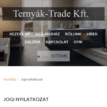
KEZDŐLAP
WEBÁRUHÁZ
RÓLUNK
HÍREK
GALÉRIA
KAPCSOLAT
GYIK
0 ITEMS
Kosár:
Kezdőlap
Jogi nyilatkozat
JOGI NYILATKOZAT