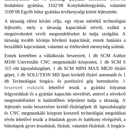
Irodabútor gyártása, 3102’08 Konyhabútorgyártás, valamint
3109’08 Egyéb bútor gyártása tevékenységi köreit fejlesztette.
A társaság elérni kívánt célja, egy olyan mértékű technológiai
fejlesztés, mely a társaság kapacitását növeli, ezáltal a
megnövekedett vevői megrendeléseket ki tudja szolgálni. A
társaság tovább kívánja bővíteni kapacitását, ennek hatására a
beszállítói kapcsolatait, valamint az értékesített mennyiség számát.
Ennek keretében a vállalkozás beszerzett, 1 db SCM Author
M100 Univerzális CNC megmunkáló központot, 1 db SCM S
315 elit lapszabászgépet, 1 db SCM MINI MAX ME20 élzáró
gépet, 1 db SOLUTION MD Ipari kivitelű élzáró automatát és 1
db Technológiai forgács- és porelszívó gép berendezést.
A
beszerzett eszközök
lehetővé teszik a gyártási folyamat
felgyorsítását és a gyártási kapacitás növelését, amivel a növekvő
megrendeléseket is határidőben teljesíteni tudja a társaság. A
fejlesztés során beszerzésre kerülő élzárógépek ill. lapszabászgép
és CNC megmunkáló központ korszerű technológiai megoldásai
révén lehetővé teszik a feladatok gyors és hatékony elvégzését, a
bútorlapok gyors leszabását, fúrását, valamint élzárását.
A forgács-