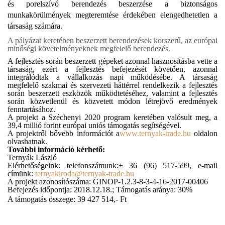
és porelszívó berendezés beszerzése a biztonságos
munkakörülmények megteremtése érdekében elengedhetetlen a
társaság számára.
A pályázat keretében beszerzett berendezések korszerű, az európai
minőségi követelményeknek megfelelő berendezés.
A fejlesztés során beszerzett gépeket azonnal hasznosításba vette a
társaság, ezért a fejlesztés befejezését követően, azonnal
integrálódtak a vállalkozás napi működésébe. A társaság
megfelelő szakmai és szervezeti háttérrel rendelkezik a fejlesztés
során beszerzett eszközök működtetéséhez, valamint a fejlesztés
során közvetlenül és közvetett módon létrejövő eredmények
fenntartásához.
A projekt a Széchenyi 2020 program keretében valósult meg, a
39,4 millió forint európai uniós támogatás segítségével.
A projektről bővebb információt a
www.ternyak-trade.hu
oldalon
olvashatnak.
További információ kérhető:
Ternyák László
Elérhetőségeink: telefonszámunk:
+
36 (96) 517-599, e-mail
címünk:
ternyakiroda@ternyak-trade.hu
A projekt azonosítószáma:
GINOP-1.2.3-8-3-4-16-2017-00406
Befejezés időpontja: 2018.12.18.; Támogatás aránya: 30%
A támogatás összege: 39 427 514,- Ft