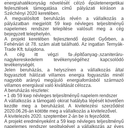
energiahatékonyság növelését célzó épületenergetikai
fejlesztések támogatása című pályázati kiíráson a
Széchényi 2020 keretében.
A megvalósított beruházás révén a vállalkozás a
pályázatban megjelölt 59 kwp névleges teljesítményű
napelemes rendszer telepítése valósult meg a cég
bejegyzett telephelyén.
A projekt keretében fejlesztendő épület Győrben, a
Fehérvári út 78. szám alatt található. Az ingatlan Ternyák-
Trade Kft. tulajdona.
A cég itt végzi fa-,építőanyag-,szaniteráru-
nagykereskedelem tevékenységéhez kapcsolódó
tevékenységét.
Jelen beruházás, a helyszínen a vállalkozás által
fogyasztott hálózati villamos energia fogyasztás minél
nagyobb arányú megújuló energiaforrásból származó
villamos energiával való kiváltását célozza.
A beruházás részletei:
• 1 db 59 kwp névleges teljesítményű napelem rendszer
A vállalkozás a támogató okirat hatályba lépését követően
kezdte meg a beruházást. A kivitelezési szerződést
2020.06.26-án kötötte meg a vállalkozás a kivitelezővel.
A kivitelezés 2020. szeptember 2-án be is fejeződött.
A projekt eredményeként a 59 kwp névleges teljesítményű
napelemes rendszer segítségével a vállalkozás az éves