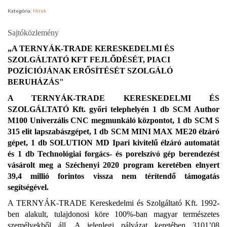
Kategória:
Hírek
Sajtóközlemény
„A TERNYÁK-TRADE KERESKEDELMI ÉS
SZOLGÁLTATÓ KFT FEJLŐDÉSÉT, PIACI
POZÍCIÓJÁNAK ERŐSÍTÉSÉT SZOLGÁLÓ
BERUHÁZÁS"
A TERNYÁK-TRADE KERESKEDELMI ÉS
SZOLGÁLTATÓ Kft. győri telephelyén 1 db SCM Author
M100 Univerzális CNC megmunkáló központot, 1 db
SCM S
315 elit lapszabászgépet, 1 db SCM MINI MAX ME20 élzáró
gépet, 1 db SOLUTION MD Ipari kivitelű élzáró automatát
és 1 db Technológiai forgács- és porelszívó gép berendezést
vásárolt meg a Széchenyi 2020 program keretében elnyert
39,4 millió forintos vissza nem térítendő támogatás
segítségével.
A TERNYÁK-TRADE Kereskedelmi és Szolgáltató Kft. 1992-
ben alakult, tulajdonosi köre 100%-ban magyar természetes
személyekből áll.
A jelenlegi pályázat keretében 3101’08