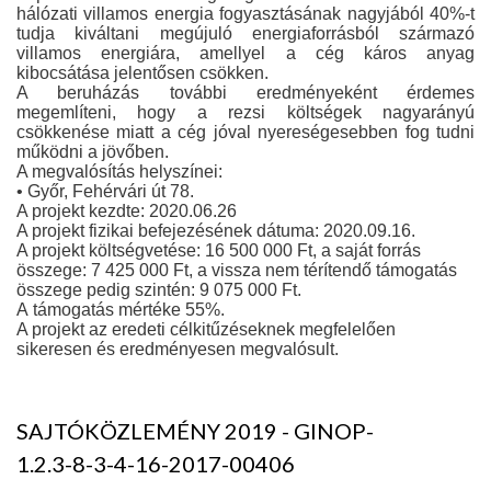
hálózati villamos energia fogyasztásának nagyjából 40%-t
tudja kiváltani megújuló energiaforrásból származó
villamos energiára, amellyel a cég káros anyag
kibocsátása jelentősen csökken.
A beruházás további eredményeként érdemes
megemlíteni, hogy a rezsi költségek nagyarányú
csökkenése miatt a cég jóval nyereségesebben fog tudni
működni a jövőben.
A megvalósítás helyszínei:
• Győr, Fehérvári út 78.
A projekt kezdte: 2020.06.26
A projekt fizikai befejezésének dátuma: 2020.09.16.
A projekt költségvetése: 16 500 000 Ft, a saját forrás
összege: 7 425 000 Ft, a vissza nem térítendő támogatás
összege pedig szintén: 9 075 000 Ft.
A támogatás mértéke 55%.
A projekt az eredeti célkitűzéseknek megfelelően
sikeresen és eredményesen megvalósult.
SAJTÓKÖZLEMÉNY 2019 - GINOP-
1.2.3-8-3-4-16-2017-00406