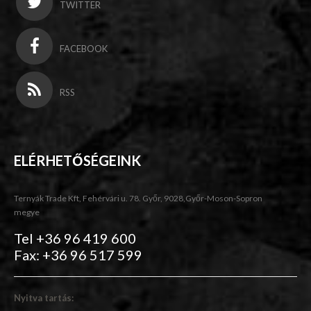
TWITTER
FACEBOOK
RSS
ELÉRHETŐSÉGEINK
Ternyák Trade Kft, Fehérvári u. 78. Győr, 9028,Győr-Moson-Sopron
megye
Tel +36 96 419 600
Fax: +36 96 517 599
Nyitva tartás: