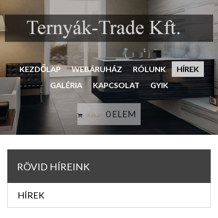
KEZDŐLAP
WEBÁRUHÁZ
RÓLUNK
HÍREK
GALÉRIA
KAPCSOLAT
GYIK
0 ELEM
Kosár:
RÖVID HÍREINK
HÍREK