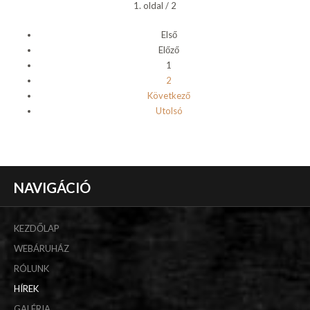
1. oldal / 2
Első
Előző
1
2
Következő
Utolsó
NAVIGÁCIÓ
KEZDŐLAP
WEBÁRUHÁZ
RÓLUNK
HÍREK
GALÉRIA