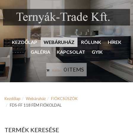
KEZDŐLAP
WEBÁRUHÁZ
RÓLUNK
HÍREK
GALÉRIA
KAPCSOLAT
GYIK
0 ITEMS
Kosár:
Kezdőlap
Webáruház
FIÓKCSÚSZÓK
FDS-FF 118 FÉM FIÓKOLDAL
TERMÉK KERESÉSE