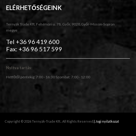
ELÉRHETŐSÉGEINK
Ternyák Trade Kft, Fehérvári u. 78. Győr, 9028,Győr-Moson-Sopron
megye
Tel +36 96 419 600
Fax: +36 96 517 599
Nyitva tartás:
Hétfőtől péntekig: 7:00 - 16:30 Szombat: 7:00 - 12:00
Copyright © 2026 Ternyák-Trade Kft.. All Rights Reserved.
| Jogi nyilatkozat