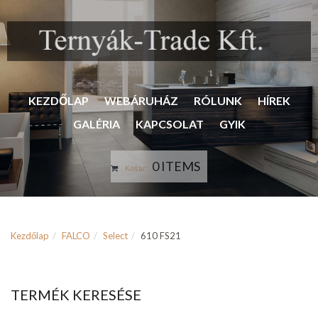
KEZDŐLAP
WEBÁRUHÁZ
RÓLUNK
HÍREK
GALÉRIA
KAPCSOLAT
GYIK
0 ITEMS
Kosár:
Kezdőlap
FALCO
Select
610 FS21
TERMÉK KERESÉSE