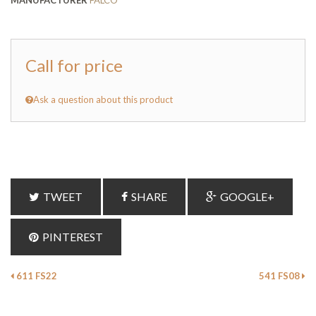
MANUFACTURER
FALCO
Call for price
Ask a question about this product
TWEET
SHARE
GOOGLE+
PINTEREST
611 FS22
541 FS08