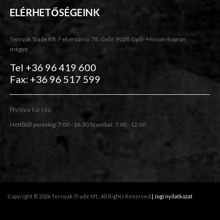
ELÉRHETŐSÉGEINK
Ternyák Trade Kft, Fehérvári u. 78. Győr, 9028,Győr-Moson-Sopron
megye
Tel +36 96 419 600
Fax: +36 96 517 599
Nyitva tartás:
Hétfőtől péntekig: 7:00 - 16:30 Szombat: 7:00 - 12:00
Copyright © 2026 Ternyák-Trade Kft.. All Rights Reserved.
| Jogi nyilatkozat