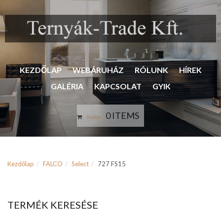
KEZDŐLAP
WEBÁRUHÁZ
RÓLUNK
HÍREK
GALÉRIA
KAPCSOLAT
GYIK
0 ITEMS
Kosár:
Kezdőlap
FALCO
Select
727 FS15
TERMÉK KERESÉSE