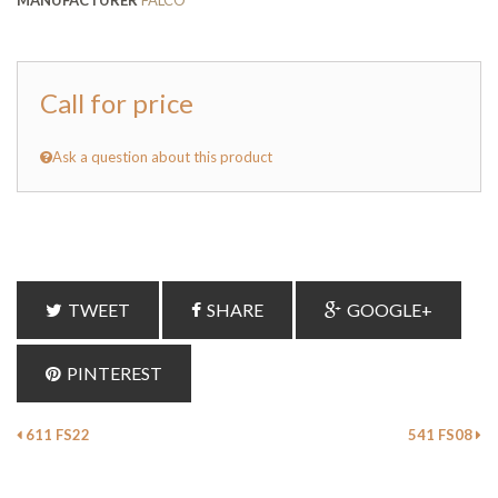
MANUFACTURER
FALCO
Call for price
Ask a question about this product
TWEET
SHARE
GOOGLE+
PINTEREST
611 FS22
541 FS08