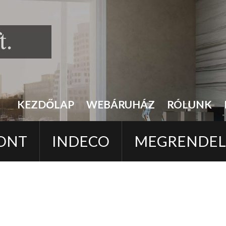
KEZDŐLAP
WEBÁRUHÁZ
RÓLUNK
ONT
INDECO
MEGRENDE