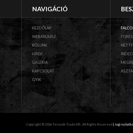
NAVIGÁCIÓ
BES
KEZDŐLAP
FALCO
WEBÁRUHÁZ
FORES
RÓLUNK
NETT
HÍREK
INDE
GALÉRIA
MEGR
KAPCSOLAT
ASZT
GYIK
Copyright © 2026 Ternyák-Trade Kft.. All Rights Reserved.
| Jogi nyilatk