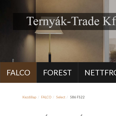
FALCO
FOREST
NETTFR
Kezdőlap
FALCO
Select
586 FS22