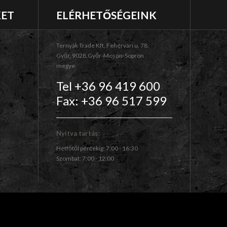
KET
ELÉRHETŐSÉGEINK
Ternyák Trade Kft, Fehérvári u. 78.
Győr, 9028,Győr-Moson-Sopron
megye
Tel +36 96 419 600
Fax: +36 96 517 599
Nyitva tartás:
Hétfőtől péntekig: 7:00 - 16:30
Szombat: 7:00 - 12:00