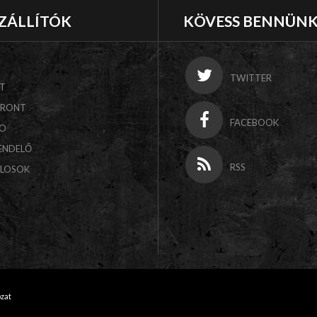
ZÁLLÍTÓK
KÖVESS BENNÜN
TWITTER
T
FRONT
FACEBOOK
CO
ENDELŐ
RSS
ALOSOK
ozat