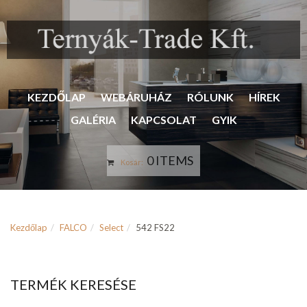
KEZDŐLAP
WEBÁRUHÁZ
RÓLUNK
HÍREK
GALÉRIA
KAPCSOLAT
GYIK
0 ITEMS
Kosár:
Kezdőlap
FALCO
Select
542 FS22
TERMÉK KERESÉSE