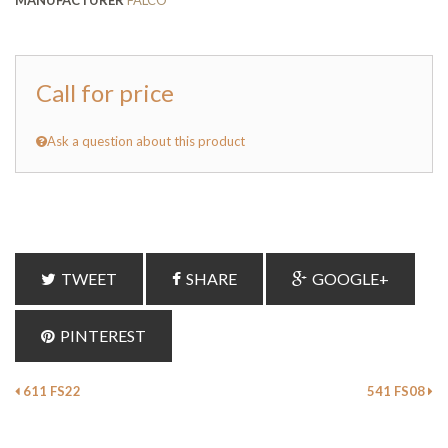
MANUFACTURER
FALCO
Call for price
Ask a question about this product
TWEET
SHARE
GOOGLE+
PINTEREST
611 FS22
541 FS08