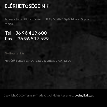
ELÉRHETŐSÉGEINK
Ternyák Trade Kft, Fehérvári u. 78. Győr, 9028,Győr-Moson-Sopron
megye
Tel +36 96 419 600
Fax: +36 96 517 599
Nyitva tartás:
Hétfőtől péntekig: 7:00 - 16:30 Szombat: 7:00 - 12:00
Copyright © 2026 Ternyák-Trade Kft.. All Rights Reserved.
| Jogi nyilatkozat