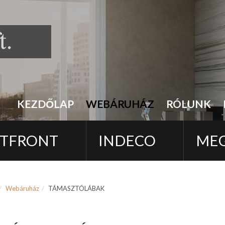
KEZDŐLAP
WEBÁRUHÁZ
RÓLUNK
TFRONT
INDECO
ME
Webáruház
TÁMASZTÓLÁBAK