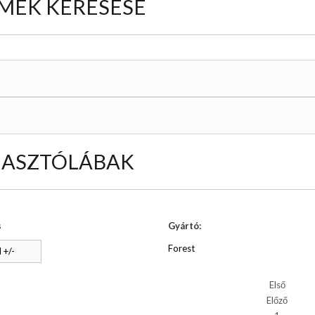
MÉK KERESÉSE
ASZTÓLÁBAK
s
Gyártó:
Forest
 +/-
Első
Előző