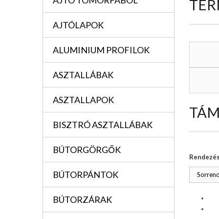
AJTÓ TÖMÖRFÁBÓL
TER
AJTÓLAPOK
ALUMINIUM PROFILOK
ASZTALLÁBAK
ASZTALLAPOK
TÁM
BISZTRÓ ASZTALLÁBAK
BÚTORGÖRGŐK
Rendezé
BÚTORPÁNTOK
Sorrend
BÚTORZÁRAK