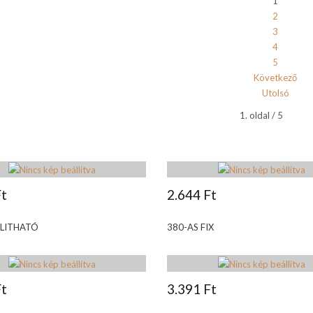
1
2
3
4
5
Következő
Utolsó
1. oldal / 5
Ft
2.644 Ft
LLITHATÓ
380-AS FIX
Ft
3.391 Ft