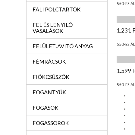
550-ES Á
FALI POLCTARTÓK
FEL ÉS LENYILÓ
1.231 
VASALÁSOK
550-ES Á
FELÜLETJAVITÓ ANYAG
FÉMRÁCSOK
1.599 
FIÓKCSÚSZÓK
550-ES Á
FOGANTYÚK
FOGASOK
FOGASSOROK