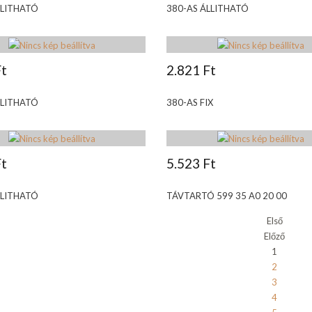
LLITHATÓ
380-AS ÁLLITHATÓ
Ft
2.821 Ft
LLITHATÓ
380-AS FIX
Ft
5.523 Ft
LLITHATÓ
TÁVTARTÓ 599 35 A0 20 00
Első
Előző
1
2
3
4