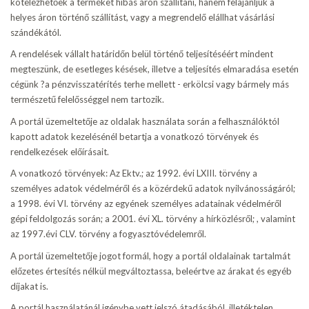
kötelezhetőek a terméket hibás áron szállítani, hanem felajánljuk a
helyes áron történő szállítást, vagy a megrendelő elállhat vásárlási
szándékától.
A rendelések vállalt határidőn belül történő teljesítéséért mindent
megteszünk, de esetleges késések, illetve a teljesítés elmaradása esetén
cégünk ?a pénzvisszatérítés terhe mellett - erkölcsi vagy bármely más
természetű felelősséggel nem tartozik.
A portál üzemeltetője az oldalak használata során a felhasználóktól
kapott adatok kezelésénél betartja a vonatkozó törvények és
rendelkezések előírásait.
A vonatkozó törvények: Az Ektv.; az 1992. évi LXIII. törvény a
személyes adatok védelméről és a közérdekű adatok nyilvánosságáról;
a 1998. évi VI. törvény az egyének személyes adatainak védelméről
gépi feldolgozás során; a 2001. évi XL. törvény a hírközlésről; , valamint
az 1997.évi CLV. törvény a fogyasztóvédelemről.
A portál üzemeltetője jogot formál, hogy a portál oldalainak tartalmát
előzetes értesítés nélkül megváltoztassa, beleértve az árakat és egyéb
díjakat is.
A portál használatánál igénybe vett jelszó átadásából, illetéktelen