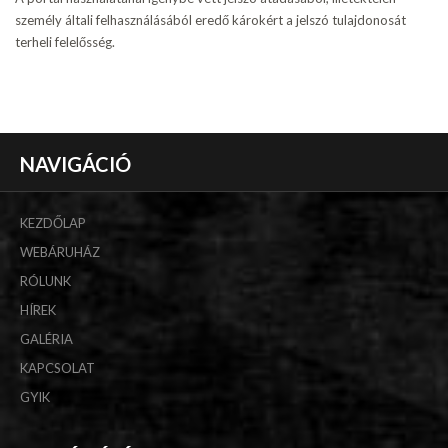
személy általi felhasználásából eredő károkért a jelszó tulajdonosát
terheli felelősség.
NAVIGÁCIÓ
KEZDŐLAP
WEBÁRUHÁZ
RÓLUNK
HÍREK
GALÉRIA
KAPCSOLAT
GYIK