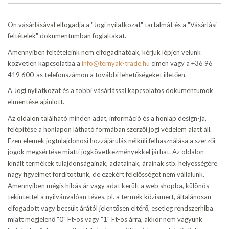
Ön vásárlásával elfogadja a "Jogi nyilatkozat" tartalmát és a "Vásárlási
feltételek" dokumentumban foglaltakat.
Amennyiben feltételeink nem elfogadhatóak, kérjük lépjen velünk
közvetlen kapcsolatba a
info@ternyak-trade.hu
címen vagy a +36 96
419 600-as telefonszámon a további lehetőségeket illetően.
A Jogi nyilatkozat és a többi vásárlással kapcsolatos dokumentumok
elmentése ajánlott.
Az oldalon található minden adat, információ és a honlap design-ja,
felépítése a honlapon látható formában szerzői jogi védelem alatt áll.
Ezen elemek jogtulajdonosi hozzájárulás nélküli felhasználása a szerzői
jogok megsértése miatti jogkövetkezményekkel járhat. Az oldalon
kínált termékek tulajdonságainak, adatainak, árainak stb. helyességére
nagy figyelmet fordítottunk, de ezekért felelősséget nem vállalunk.
Amennyiben mégis hibás ár vagy adat került a web shopba, különös
tekintettel a nyilvánvalóan téves, pl. a termék közismert, általánosan
elfogadott vagy becsült árától jelentősen eltérő, esetleg rendszerhiba
miatt megjelenő "0" Ft-os vagy "1" Ft-os árra, akkor nem vagyunk