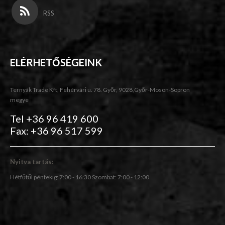
RSS
ELÉRHETŐSÉGEINK
Ternyák Trade Kft, Fehérvári u. 78. Győr, 9028,Győr-Moson-Sopron
megye
Tel +36 96 419 600
Fax: +36 96 517 599
Nyitva tartás:
Hétfőtől péntekig: 7:00 - 16:30 Szombat: 7:00 - 12:00