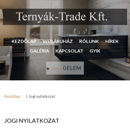
KEZDŐLAP
WEBÁRUHÁZ
RÓLUNK
HÍREK
GALÉRIA
KAPCSOLAT
GYIK
0 ELEM
Kosár:
Kezdőlap
| Jogi nyilatkozat
JOGI NYILATKOZAT