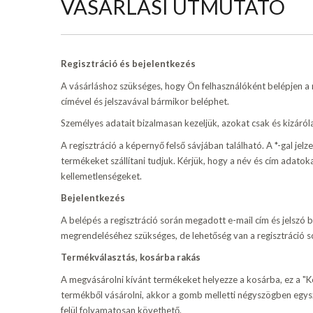
VÁSÁRLÁSI ÚTMUTATÓ
Regisztráció és bejelentkezés
A vásárláshoz szükséges, hogy Ön felhasználóként belépjen a re
címével és jelszavával bármikor beléphet.
Személyes adatait bizalmasan kezeljük, azokat csak és kizáróla
A regisztráció a képernyő felső sávjában található. A *-gal jel
termékeket szállítani tudjuk. Kérjük, hogy a név és cím adatoka
kellemetlenségeket.
Bejelentkezés
A belépés a regisztráció során megadott e-mail cím és jelszó 
megrendeléséhez szükséges, de lehetőség van a regisztráció s
Termékválasztás, kosárba rakás
A megvásárolni kívánt termékeket helyezze a kosárba, ez a "K
termékből vásárolni, akkor a gomb melletti négyszögben egysze
felül folyamatosan követhető.