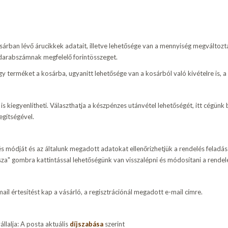
kosárban lévő árucikkek adatait, illetve lehetősége van a mennyiség megválto
s darabszámnak megfelelő forintösszeget.
 terméket a kosárba, ugyanitt lehetősége van a kosárból való kivételre is, a
 kiegyenlítheti. Választhatja a készpénzes utánvétel lehetőségét, itt cégünk 
egítségével.
etés módját és az általunk megadott adatokat ellenőrizhetjük a rendelés felad
a" gombra kattintással lehetőségünk van visszalépni és módosítani a rendel
mail értesítést kap a vásárló, a regisztrációnál megadott e-mail címre.
llalja: A posta aktuális
díjszabása
szerint