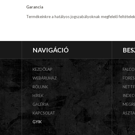
Garancia
Termékeinkre a hatályos jogszabályoknak megfelelő feltételekke
NAVIGÁCIÓ
BES
KEZDŐLAP
FALCO
WEBÁRUHÁZ
FORES
RÓLUNK
NETT
HÍREK
INDE
GALÉRIA
MEGR
KAPCSOLAT
ASZT
GYIK