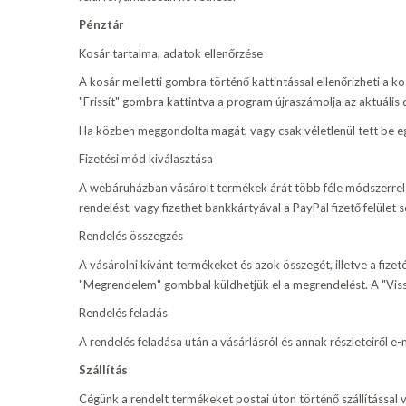
Pénztár
Kosár tartalma, adatok ellenőrzése
A kosár melletti gombra történő kattintással ellenőrizheti a 
"Frissít" gombra kattintva a program újraszámolja az aktuáli
Ha közben meggondolta magát, vagy csak véletlenül tett be egy
Fizetési mód kiválasztása
A webáruházban vásárolt termékek árát több féle módszerrel is
rendelést, vagy fizethet bankkártyával a PayPal fizető felület s
Rendelés összegzés
A vásárolni kívánt termékeket és azok összegét, illetve a fiz
"Megrendelem" gombbal küldhetjük el a megrendelést. A "Vissz
Rendelés feladás
A rendelés feladása után a vásárlásról és annak részleteiről e-
Szállítás
Cégünk a rendelt termékeket postai úton történő szállítással vá