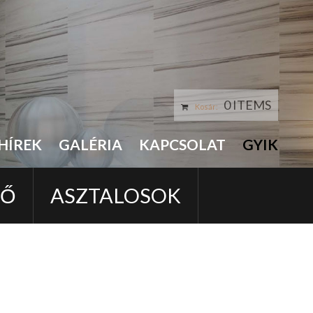
0 ITEMS
Kosár:
HÍREK
GALÉRIA
KAPCSOLAT
GYIK
LŐ
ASZTALOSOK