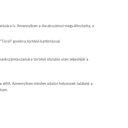
ztatására is. Amennyiben a darabszámot megváltoztatta, a
 "Töröl" gombra történő kattintással.
bankszámlaszámára történő átutalás után teljesítjük a
ása előtt. Amennyiben minden adatot helyesnek találunk a
ésen.