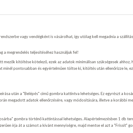
ndszerbe vagy vendégként is vásárolhat, így utólag kell megadnia a szállítási
g a megrendelés teljesítéséhez használjuk fel!
zett mezők kitöltése kötelező, ezek az adatok minimálisan szükségesek ahhoz, h
t minél pontosabban és egyértelműen töltse ki, kitöltés után ellenőrizze le, e
beírása után a "Belépés" című gombra kattintva lehetséges. Ez egyrészt a kos
orán megadott adatok ellenőrzésére, vagy módosítására, illetve a korábbi me
osárba" gombra történő kattintással lehetséges. Alapértelmezésben 1 db ter
rűen írja át a számot a kívánt mennyiségre, majd mentse el azt a "Frissít" g