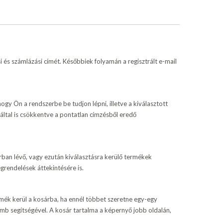
 és számlázási címét. Későbbiek folyamán a regisztrált e-mail
ogy Ön a rendszerbe be tudjon lépni, illetve a kiválasztott
záltal is csökkentve a pontatlan címzésből eredő
árban lévő, vagy ezután kiválasztásra kerülő termékek
grendelések áttekintésére is.
mék kerül a kosárba, ha ennél többet szeretne egy-egy
omb segítségével. A kosár tartalma a képernyő jobb oldalán,