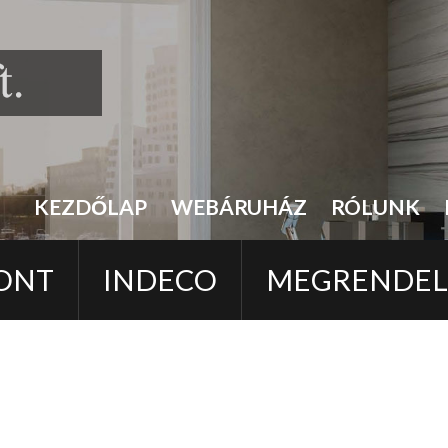
KEZDŐLAP
WEBÁRUHÁZ
RÓLUNK
ONT
INDECO
MEGRENDE