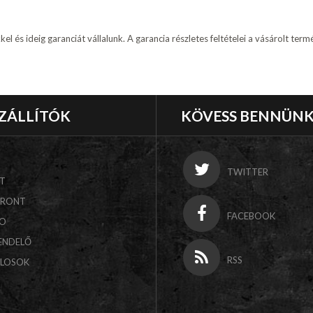
l és ideig garanciát vállalunk. A garancia részletes feltételei a vásárolt ter
ZÁLLÍTÓK
KÖVESS BENNÜN
TWITTER
T
FRONT
FACEBOOK
CO
ENDELŐ
RSS
ALOSOK