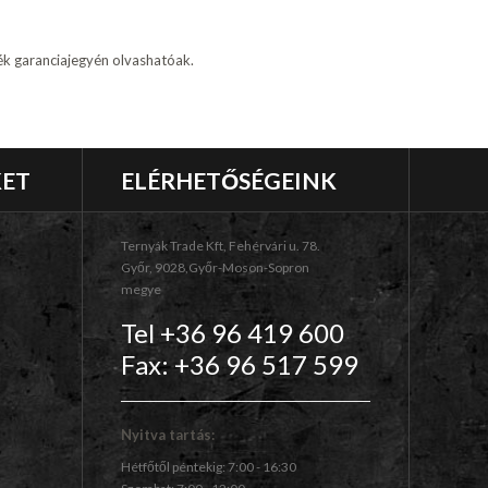
mék garanciajegyén olvashatóak.
KET
ELÉRHETŐSÉGEINK
Ternyák Trade Kft, Fehérvári u. 78.
Győr, 9028,Győr-Moson-Sopron
megye
Tel +36 96 419 600
Fax: +36 96 517 599
Nyitva tartás:
Hétfőtől péntekig: 7:00 - 16:30