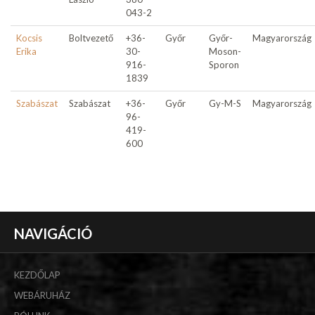
043-2
Kocsis
Boltvezető
+36-
Győr
Győr-
Magyarország
Erika
30-
Moson-
916-
Sporon
1839
Szabászat
Szabászat
+36-
Győr
Gy-M-S
Magyarország
96-
419-
600
NAVIGÁCIÓ
KEZDŐLAP
WEBÁRUHÁZ