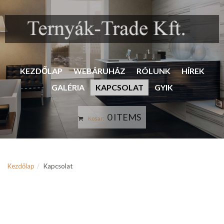
KEZDŐLAP
WEBÁRUHÁZ
RÓLUNK
HÍREK
GALÉRIA
KAPCSOLAT
GYIK
0 ITEMS
Kosár:
Kezdőlap
Kapcsolat