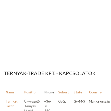
TERNYÁK-TRADE KFT. - KAPCSOLATOK
Name
Position
Phone
Suburb
State
Country
Ternyák
Ügyvezető:
+36-
Győr,
Gy-M-S
Magyarország
László
Ternyák
70-
László
380-