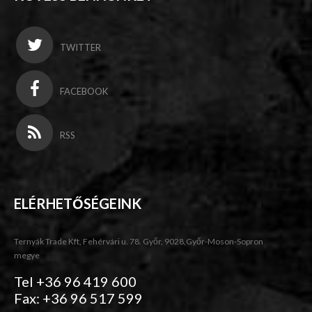
TWITTER
FACEBOOK
RSS
ELÉRHETŐSÉGEINK
Ternyák Trade Kft, Fehérvári u. 78. Győr, 9028,Győr-Moson-Sopron
megye
Tel +36 96 419 600
Fax: +36 96 517 599