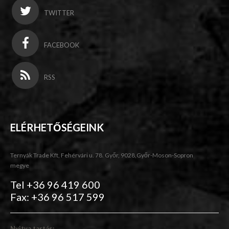
TWITTER
FACEBOOK
RSS
ELÉRHETŐSÉGEINK
Ternyák Trade Kft, Fehérvári u. 78. Győr, 9028,Győr-Moson-Sopron
megye
Tel +36 96 419 600
Fax: +36 96 517 599
Nyitva tartás: