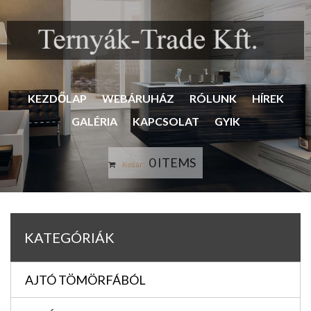
KEZDŐLAP
WEBÁRUHÁZ
RÓLUNK
HÍREK
GALÉRIA
KAPCSOLAT
GYIK
0 ITEMS
Kosár:
KATEGÓRIÁK
AJTÓ TÖMÖRFÁBÓL