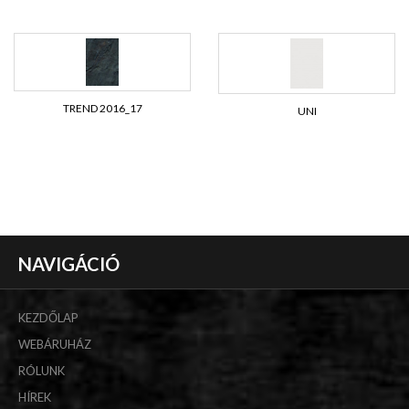
TREND 2016_17
UNI
NAVIGÁCIÓ
KEZDŐLAP
WEBÁRUHÁZ
RÓLUNK
HÍREK