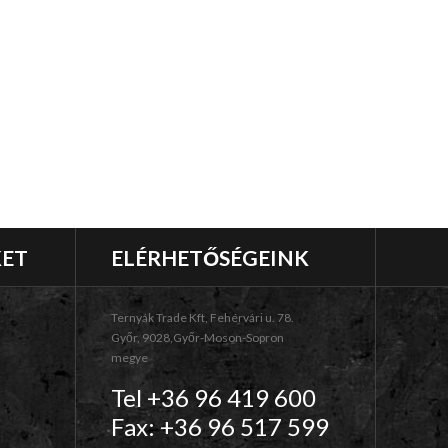
KET
ELÉRHETŐSÉGEINK
Ternyák Trade Kft, Fehérvári u. 78.
Győr, 9028,Győr-Moson-Sopron
megye
Tel +36 96 419 600
Fax: +36 96 517 599