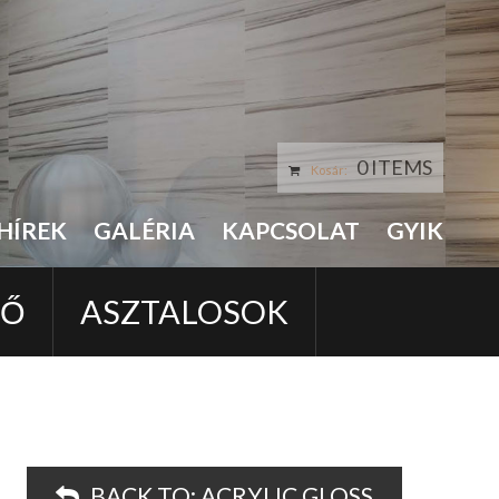
0 ITEMS
Kosár:
HÍREK
GALÉRIA
KAPCSOLAT
GYIK
LŐ
ASZTALOSOK
BACK TO:
ACRYLIC GLOSS