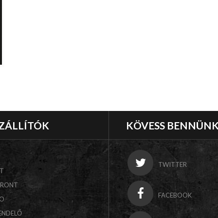
ZÁLLÍTÓK
KÖVESS BENNÜN
TWITTER
T
FRONT
FACEBOOK
CO
ENDELŐ