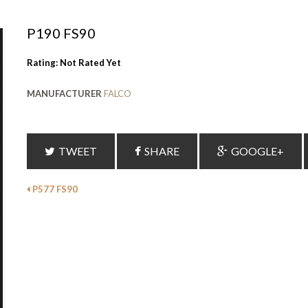
P190 FS90
Rating: Not Rated Yet
MANUFACTURER
FALCO
TWEET
SHARE
GOOGLE+
P577 FS90