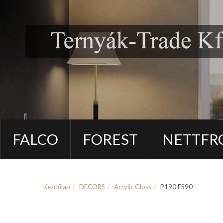
FALCO
FOREST
NETTFR
Kezdőlap
DECORS
Acrylic Gloss
P190 FS90