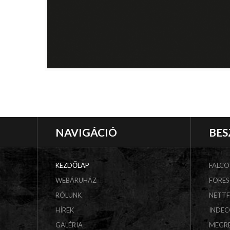
NAVIGÁCIÓ
BES
KEZDŐLAP
FALCO
WEBÁRUHÁZ
FORES
RÓLUNK
NETT
HÍREK
INDE
GALÉRIA
MEGR