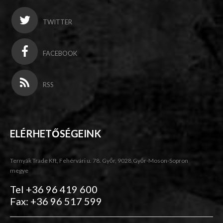
TWITTER
FACEBOOK
RSS
ELÉRHETŐSÉGEINK
Ternyák Trade Kft, Fehérvári u. 78. Győr, 9028,Győr-Moson-Sopron
megye
Tel +36 96 419 600
Fax: +36 96 517 599