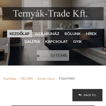
KEZDŐLAP
WEBÁRUHÁZ
RÓLUNK
HÍREK
GALÉRIA
KAPCSOLAT
GYIK
0 ITEMS
Kosár:
Kezdőlap
DECORS
Acrylic Gloss
P164 FS90
BACK TO: