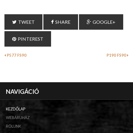
TWEET
SHARE
GOOGLE+
PINTEREST
P577 FS90
P190 FS90
NAVIGÁCIÓ
KEZDŐLAP
WEBÁRUHÁZ
RÓLUNK