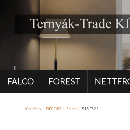
FALCO
FOREST
NETTFR
Kezdőlap
DECORS
Select
518 FS22