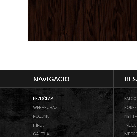
NAVIGÁCIÓ
BES
KEZDŐLAP
FALCO
WEBÁRUHÁZ
FORES
RÓLUNK
NETT
HÍREK
INDE
GALÉRIA
MEGR