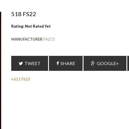
518 FS22
Rating: Not Rated Yet
MANUFACTURER
FALCO
TWEET
SHARE
GOOGLE+
611 FS22