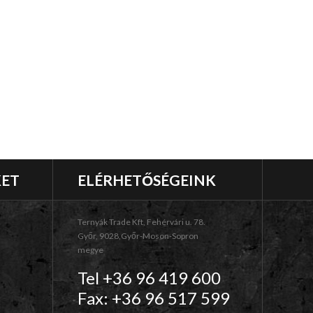
KET
ELÉRHETŐSÉGEINK
Ternyák Trade Kft, Fehérvári u. 78.
Győr, 9028,Győr-Moson-Sopron
megye
Tel +36 96 419 600
Fax: +36 96 517 599