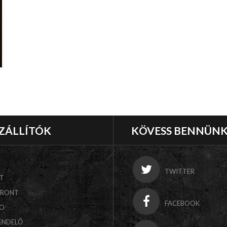
ZÁLLÍTÓK
KÖVESS BENNÜN
TWITTER
T
FRONT
FACEBOOK
CO
ENDELŐ