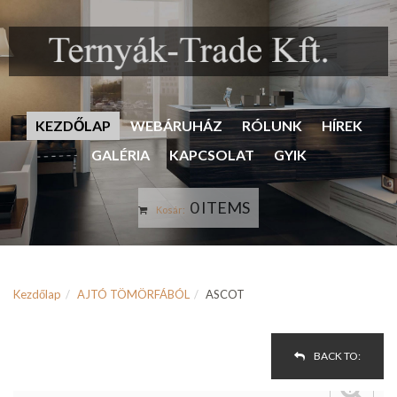
KEZDŐLAP
WEBÁRUHÁZ
RÓLUNK
HÍREK
GALÉRIA
KAPCSOLAT
GYIK
0 ITEMS
Kosár:
Kezdőlap
AJTÓ TÖMÖRFÁBÓL
ASCOT
BACK TO: