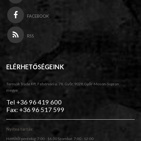
FACEBOOK
RSS
ELÉRHETŐSÉGEINK
Ternyák Trade Kft, Fehérvári u. 78. Győr, 9028,Győr-Moson-Sopron
megye
Tel +36 96 419 600
Fax: +36 96 517 599
Nyitva tartás:
Hétfőtől péntekig: 7:00 - 16:30 Szombat: 7:00 - 12:00