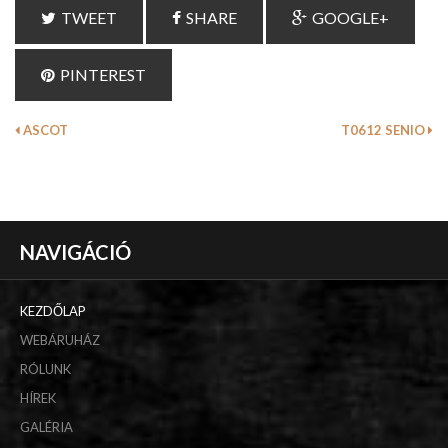
TWEET
SHARE
GOOGLE+
PINTEREST
ASCOT
T0612 SENIO
NAVIGÁCIÓ
KEZDŐLAP
WEBÁRUHÁZ
RÓLUNK
HÍREK
GALÉRIA