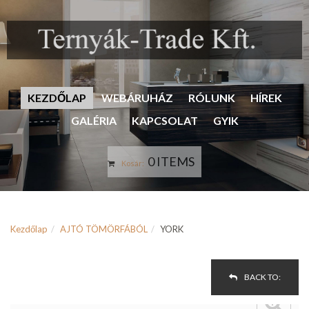
KEZDŐLAP
WEBÁRUHÁZ
RÓLUNK
HÍREK
GALÉRIA
KAPCSOLAT
GYIK
0 ITEMS
Kosár:
Kezdőlap
AJTÓ TÖMÖRFÁBÓL
YORK
BACK TO: