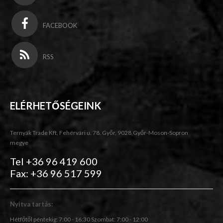
FACEBOOK
RSS
ELÉRHETŐSÉGEINK
Ternyák Trade Kft, Fehérvári u. 78. Győr, 9028,Győr-Moson-Sopron
megye
Tel +36 96 419 600
Fax: +36 96 517 599
Nyitva tartás:
Hétfőtől péntekig: 7:00 - 16:30 Szombat: 7:00 - 12:00