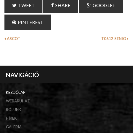
TWEET
SHARE
GOOGLE+
PINTEREST
ASCOT
T0612 SENIO
NAVIGÁCIÓ
KEZDŐLAP
WEBÁRUHÁZ
RÓLUNK
HÍREK
GALÉRIA