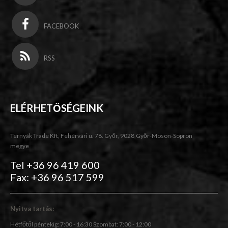
FACEBOOK
RSS
ELÉRHETŐSÉGEINK
Ternyák Trade Kft, Fehérvári u. 78. Győr, 9028,Győr-Moson-Sopron
megye
Tel +36 96 419 600
Fax: +36 96 517 599
Nyitva tartás:
Hétfőtől péntekig: 7:00 - 16:30 Szombat: 7:00 - 12:00