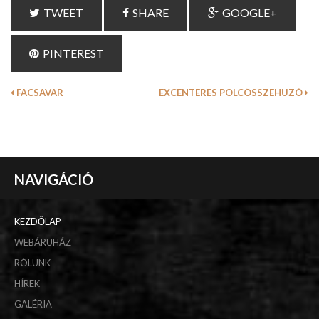
TWEET
SHARE
GOOGLE+
PINTEREST
FACSAVAR
EXCENTERES POLCÖSSZEHUZÓ
NAVIGÁCIÓ
KEZDŐLAP
WEBÁRUHÁZ
RÓLUNK
HÍREK
GALÉRIA