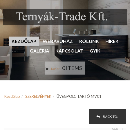
KEZDŐLAP
WEBÁRUHÁZ
RÓLUNK
HÍREK
GALÉRIA
KAPCSOLAT
GYIK
0 ITEMS
Kosár:
Kezdőlap
SZERELVÉNYEK
ÜVEGPOLC TARTÓ MV01
BACK TO: